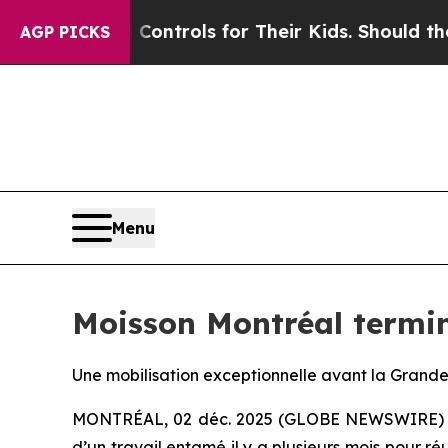
l Media Controls for Their Kids. Should the US?
T
AGP PICKS
Menu
Moisson Montréal termin
Une mobilisation exceptionnelle avant la Grande
MONTRÉAL, 02 déc. 2025 (GLOBE NEWSWIRE) -- 
d’un travail entamé il y a plusieurs mois pour 