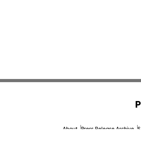
P
About
Press Release Archive
S