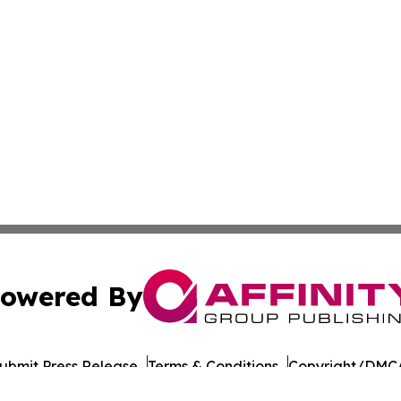
owered By
ubmit Press Release
Terms & Conditions
Copyright/DMCA