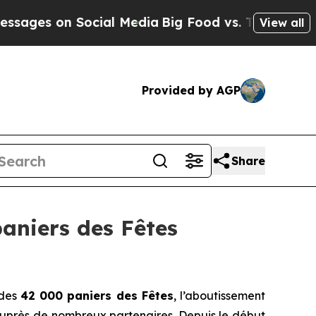
s on Social Media
Big Food vs. The People. Big F
View all
Provided by AGP
Share
aniers des Fêtes
 des
42 000 paniers des Fêtes
, l’aboutissement
 auprès de nombreux partenaires. Depuis le début